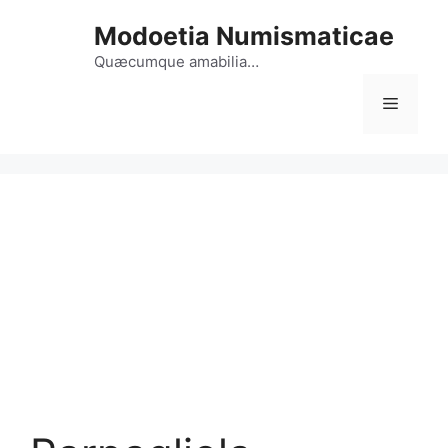
Vai
Modoetia Numismaticae
al
contenuto
Quæcumque amabilia…
Menu