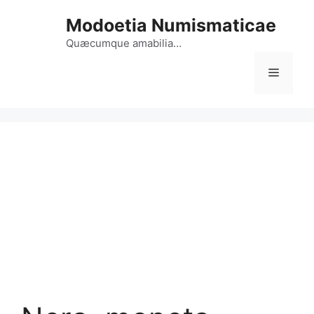
Vai
Modoetia Numismaticae
al
contenuto
Quæcumque amabilia…
Menu