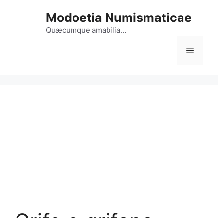
Vai
Modoetia Numismaticae
al
contenuto
Quæcumque amabilia…
Menu