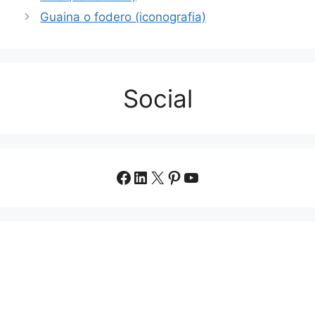
Guaina o fodero (iconografia)
Social
Facebook
LinkedIn
X
Pinterest
YouTube