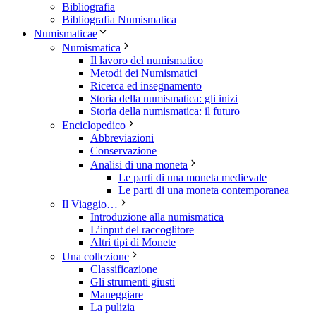
Bibliografia
Bibliografia Numismatica
Numismaticae
Numismatica
Il lavoro del numismatico
Metodi dei Numismatici
Ricerca ed insegnamento
Storia della numismatica: gli inizi
Storia della numismatica: il futuro
Enciclopedico
Abbreviazioni
Conservazione
Analisi di una moneta
Le parti di una moneta medievale
Le parti di una moneta contemporanea
Il Viaggio…
Introduzione alla numismatica
L’input del raccoglitore
Altri tipi di Monete
Una collezione
Classificazione
Gli strumenti giusti
Maneggiare
La pulizia