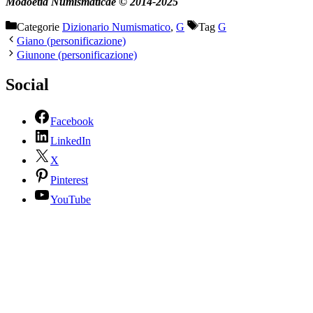
Modoetia Numismaticae © 2014-2025
Categorie
Dizionario Numismatico
,
G
Tag
G
Giano (personificazione)
Giunone (personificazione)
Social
Facebook
LinkedIn
X
Pinterest
YouTube