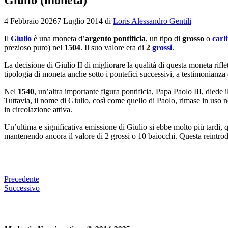
4 Febbraio 2026
7 Luglio 2014
di
Loris Alessandro Gentili
Il
Giulio
è una moneta d’
argento pontificia
, un tipo di
grosso
o
carl
prezioso puro) nel
1504
. Il suo valore era di
2
grossi
.
La decisione di Giulio II di migliorare la qualità di questa moneta rifl
tipologia di moneta anche sotto i pontefici successivi, a testimonianz
Nel
1540
, un’altra importante figura pontificia, Papa Paolo III, diede
Tuttavia, il nome di Giulio, così come quello di Paolo, rimase in uso 
in circolazione attiva.
Un’ultima e significativa emissione di Giulio si ebbe molto più tardi,
mantenendo ancora il valore di 2 grossi o 10 baiocchi. Questa reintrod
Precedente
Successivo