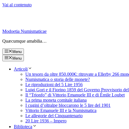
Vai al contenuto
Modoetia Numismaticae
Quæcumque amabilia…
Menu
Menu
Articoli
Un tesoro da oltre 850.000€: ritrovate a Ellerby 266 mon
Numismatica o storia delle monete?
Le riproduzioni del 5 Lire 1956
Luigi Gori e il Fiorino 1859 del Governo Provvisorio de
Il “Trionfo” di Vittorio Emanuele III e di Émile Loubet
La prima moneta comitale italiana
I cugini d’oltralpe bloccarono le 5 lire del 1901
Vittorio Emanuele III e la Numismatica
Le allegorie del Cinquantenario
20 Lire 1936 – Impero
Biblioteca