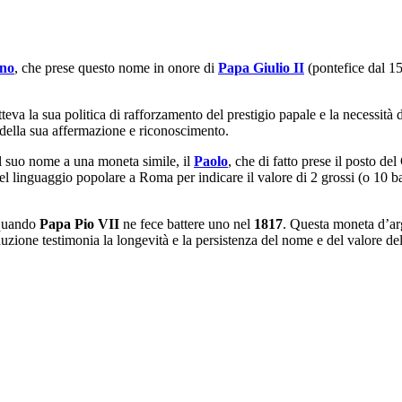
ino
, che prese questo nome in onore di
Papa Giulio II
(pontefice dal 15
etteva la sua politica di rafforzamento del prestigio papale e la necessit
a della sua affermazione e riconoscimento.
 il suo nome a una moneta simile, il
Paolo
, che di fatto prese il posto d
nel linguaggio popolare a Roma per indicare il valore di 2 grossi (o 10
 quando
Papa Pio VII
ne fece battere uno nel
1817
. Questa moneta d’ar
uzione testimonia la longevità e la persistenza del nome e del valore del