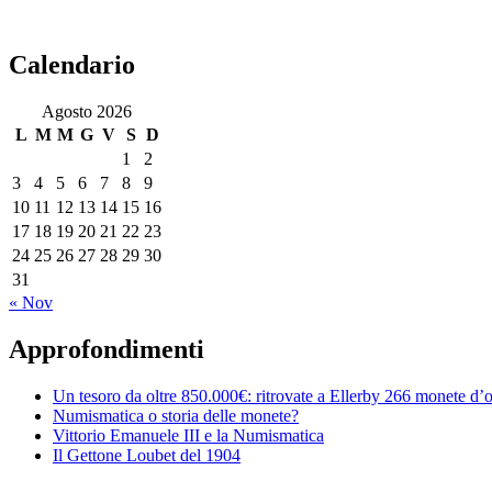
Calendario
Agosto 2026
L
M
M
G
V
S
D
1
2
3
4
5
6
7
8
9
10
11
12
13
14
15
16
17
18
19
20
21
22
23
24
25
26
27
28
29
30
31
« Nov
Approfondimenti
Un tesoro da oltre 850.000€: ritrovate a Ellerby 266 monete d’
Numismatica o storia delle monete?
Vittorio Emanuele III e la Numismatica
Il Gettone Loubet del 1904