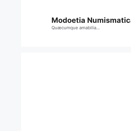
Vai
al
contenuto
Modoetia Numismatic
Quæcumque amabilia…