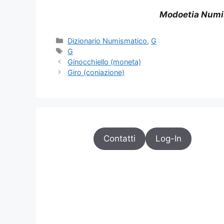
Modoetia Numi
Categorie
Dizionario Numismatico
,
G
Tag
G
Ginocchiello (moneta)
Giro (coniazione)
Contatti
Log-In