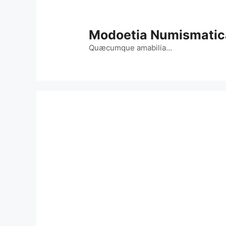
Vai
al
contenuto
Modoetia Numismatic
Quæcumque amabilia…