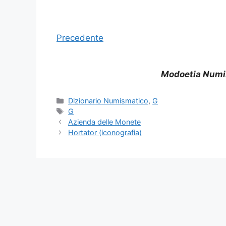
Precedente
Modoetia Numi
Categorie
Dizionario Numismatico
,
G
Tag
G
Azienda delle Monete
Hortator (iconografia)