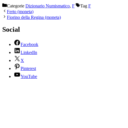
Categorie
Dizionario Numismatico
,
F
Tag
F
Ferto (moneta)
Fiorino della Regina (moneta)
Social
Facebook
LinkedIn
X
Pinterest
YouTube