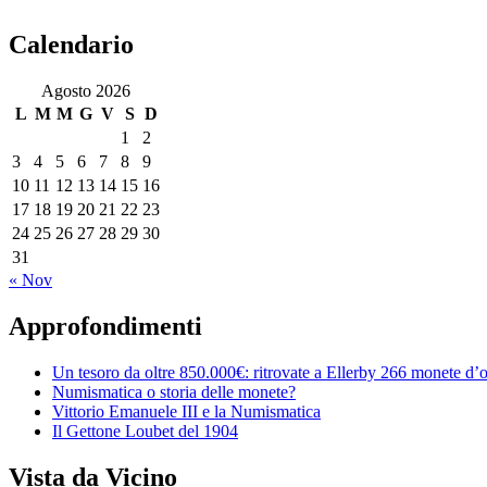
Calendario
Agosto 2026
L
M
M
G
V
S
D
1
2
3
4
5
6
7
8
9
10
11
12
13
14
15
16
17
18
19
20
21
22
23
24
25
26
27
28
29
30
31
« Nov
Approfondimenti
Un tesoro da oltre 850.000€: ritrovate a Ellerby 266 monete d’
Numismatica o storia delle monete?
Vittorio Emanuele III e la Numismatica
Il Gettone Loubet del 1904
Vista da Vicino