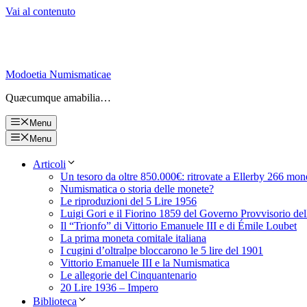
Vai al contenuto
Modoetia Numismaticae
Quæcumque amabilia…
Menu
Menu
Articoli
Un tesoro da oltre 850.000€: ritrovate a Ellerby 266 mon
Numismatica o storia delle monete?
Le riproduzioni del 5 Lire 1956
Luigi Gori e il Fiorino 1859 del Governo Provvisorio de
Il “Trionfo” di Vittorio Emanuele III e di Émile Loubet
La prima moneta comitale italiana
I cugini d’oltralpe bloccarono le 5 lire del 1901
Vittorio Emanuele III e la Numismatica
Le allegorie del Cinquantenario
20 Lire 1936 – Impero
Biblioteca