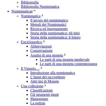
Bibliografia
Bibliografia Numismatica
Numismaticae
Numismatica
Il lavoro del numismatico
Metodi dei Numismatici
Ricerca ed insegnamento
Storia della numismatica: gli inizi
Storia della numismatica: il futuro
Enciclopedico
Abbreviazioni
Conservazione
Analisi di una moneta
Le parti di una moneta medievale
Le parti di una moneta contemporanea
Il Viaggio…
Introduzione alla numismatica
L’input del raccoglitore
Altri tipi di Monete
Una collezione
Classificazione
Gli strumenti giusti
Maneggiare
La pulizia