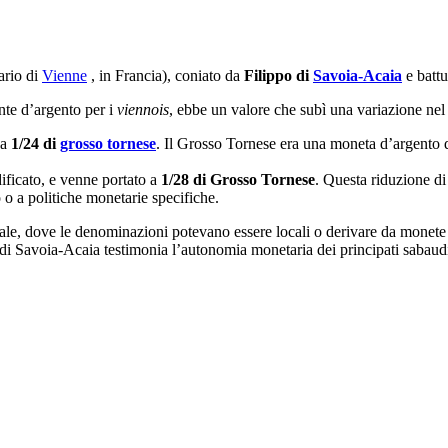
ario di
Vienne
, in Francia), coniato da
Filippo di
Savoia-Acaia
e battu
nte d’argento per i
viennois
, ebbe un valore che subì una variazione nel
 a
1/24 di
grosso tornese
. Il Grosso Tornese era una moneta d’argento di
dificato, e venne portato a
1/28 di Grosso Tornese
. Questa riduzione di
 o a politiche monetarie specifiche.
le, dove le denominazioni potevano essere locali o derivare da monete s
o di Savoia-Acaia testimonia l’autonomia monetaria dei principati sabaud