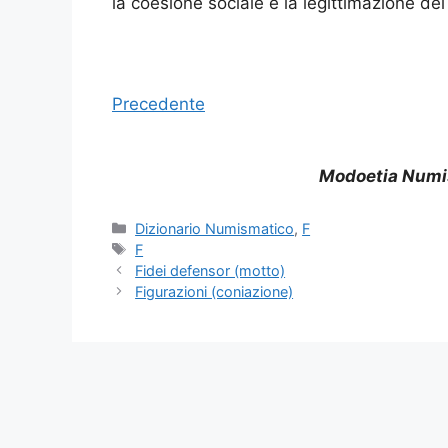
la coesione sociale e la legittimazione del
Precedente
Modoetia Numi
Categorie
Dizionario Numismatico
,
F
Tag
F
Fidei defensor (motto)
Figurazioni (coniazione)