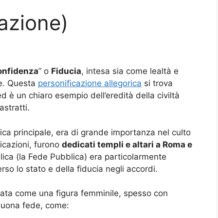
cazione)
onfidenza
” o
Fiducia
, intesa sia come lealtà e
de. Questa
personificazione allegorica
si trova
ed è un chiaro esempio dell’eredità della civiltà
stratti.
ca principale, era di grande importanza nel culto
icazioni, furono
dedicati templi e altari a Roma e
lica (la Fede Pubblica) era particolarmente
rso lo stato e della fiducia negli accordi.
urata come una figura femminile, spesso con
 buona fede, come: