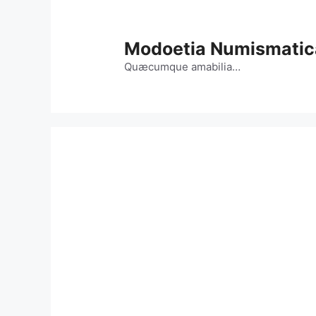
Vai
al
contenuto
Modoetia Numismatic
Quæcumque amabilia…