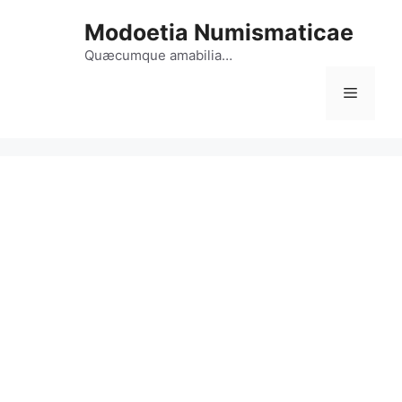
Vai
Modoetia Numismaticae
al
contenuto
Quæcumque amabilia…
Menu