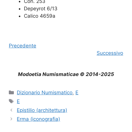
Coh. 253
Depeyrot 6/13
Calico 4659a
Precedente
Successivo
Modoetia Numismaticae © 2014-2025
Categorie
Dizionario Numismatico
,
E
Tag
E
Epistilio (architettura)
Erma (iconografia)