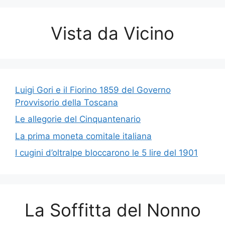
Vista da Vicino
Luigi Gori e il Fiorino 1859 del Governo
Provvisorio della Toscana
Le allegorie del Cinquantenario
La prima moneta comitale italiana
I cugini d’oltralpe bloccarono le 5 lire del 1901
La Soffitta del Nonno