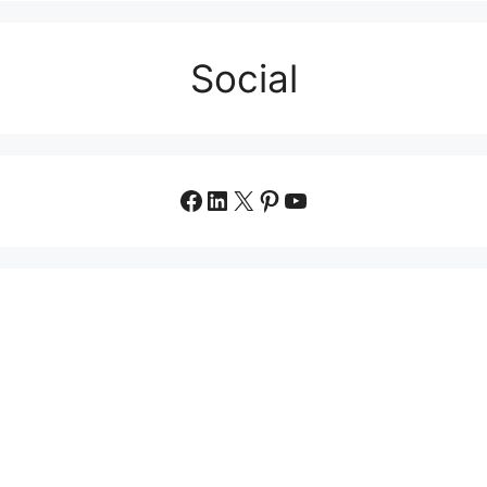
Social
Facebook
LinkedIn
X
Pinterest
YouTube