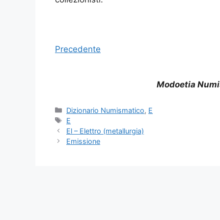
Precedente
Modoetia Numi
Categorie
Dizionario Numismatico
,
E
Tag
E
El – Elettro (metallurgia)
Emissione