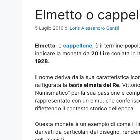
Elmetto o cappel
5 Luglio 2016
di
Loris Alessandro Gentili
Elmetto
, o
cappellone
, è il termine popo
indicare la moneta da
20 Lire
coniata in I
1928
.
Il nome deriva dalla sua caratteristica ico
raffigurata la
testa elmata del Re
. Vittor
Numismatico” per la sua passione e comp
rappresentato con un elmo, che conferisce 
riflettendo il contesto storico dell’epoca.
Questa moneta è un esempio di come il l
derivati da particolari del disegno, renden
collezionisti.