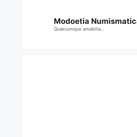
Vai
al
contenuto
Modoetia Numismatic
Quæcumque amabilia…