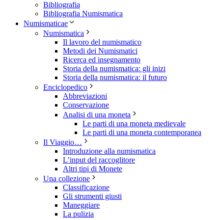
Bibliografia
Bibliografia Numismatica
Numismaticae
Numismatica
Il lavoro del numismatico
Metodi dei Numismatici
Ricerca ed insegnamento
Storia della numismatica: gli inizi
Storia della numismatica: il futuro
Enciclopedico
Abbreviazioni
Conservazione
Analisi di una moneta
Le parti di una moneta medievale
Le parti di una moneta contemporanea
Il Viaggio…
Introduzione alla numismatica
L’input del raccoglitore
Altri tipi di Monete
Una collezione
Classificazione
Gli strumenti giusti
Maneggiare
La pulizia