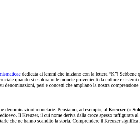
mismaticae
dedicata ai lemmi che iniziano con la lettera “K”! Sebbene
ruciale quando si esplorano le monete provenienti da culture e sistemi m
su denominazioni, pesi e concetti che ampliano la nostra comprensione de
fiche denominazioni monetarie. Pensiamo, ad esempio, al
Kreuzer
(o
Sol
dioevo. Il Kreuzer, il cui nome deriva dalla croce spesso raffigurata al 
rie che ne hanno scandito la storia. Comprendere il Kreuzer significa imm