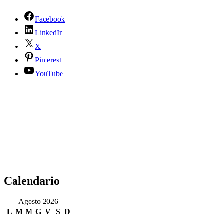
Facebook
LinkedIn
X
Pinterest
YouTube
Calendario
Agosto 2026
L
M
M
G
V
S
D