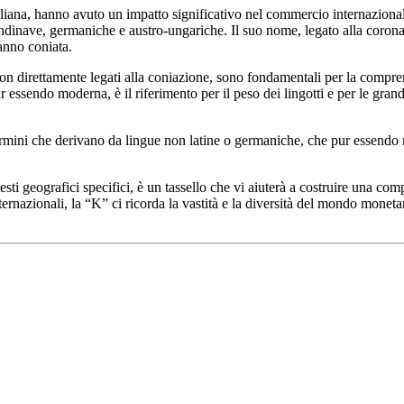
liana, hanno avuto un impatto significativo nel commercio internazional
inave, germaniche e austro-ungariche. Il suo nome, legato alla corona re
hanno coniata.
on direttamente legati alla coniazione, sono fondamentali per la comprens
r essendo moderna, è il riferimento per il peso dei lingotti e per le gran
ermini che derivano da lingue non latine o germaniche, che pur essendo m
sti geografici specifici, è un tassello che vi aiuterà a costruire una c
nternazionali, la “K” ci ricorda la vastità e la diversità del mondo mo