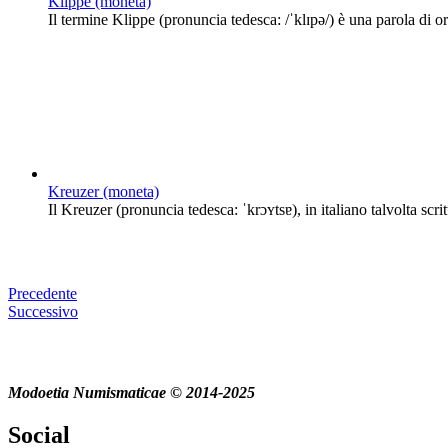
Klippe (moneta)
Il termine Klippe (pronuncia tedesca: /ˈklɪpə/) è una parola di 
Kreuzer (moneta)
Il Kreuzer (pronuncia tedesca: ˈkrɔʏtsɐ), in italiano talvolta s
Precedente
Successivo
Modoetia Numismaticae © 2014-2025
Social