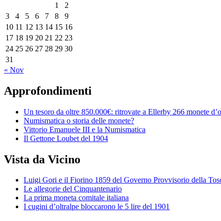
1
2
3
4
5
6
7
8
9
10
11
12
13
14
15
16
17
18
19
20
21
22
23
24
25
26
27
28
29
30
31
« Nov
Approfondimenti
Un tesoro da oltre 850.000€: ritrovate a Ellerby 266 monete d’
Numismatica o storia delle monete?
Vittorio Emanuele III e la Numismatica
Il Gettone Loubet del 1904
Vista da Vicino
Luigi Gori e il Fiorino 1859 del Governo Provvisorio della To
Le allegorie del Cinquantenario
La prima moneta comitale italiana
I cugini d’oltralpe bloccarono le 5 lire del 1901