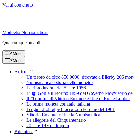
Vai al contenuto
Modoetia Numismaticae
Quæcumque amabilia…
Menu
Menu
Articoli
Un tesoro da oltre 850.000€: ritrovate a Ellerby 266 mon
Numismatica o storia delle monete?
Le riproduzioni del 5 Lire 1956
Luigi Gori e il Fiorino 1859 del Governo Provvisorio de
Il “Trionfo” di Vittorio Emanuele III e di Émile Loubet
La prima moneta comitale italiana
I cugini d’oltralpe bloccarono le 5 lire del 1901
Vittorio Emanuele III e la Numismatica
Le allegorie del Cinquantenario
20 Lire 1936 – Impero
Biblioteca