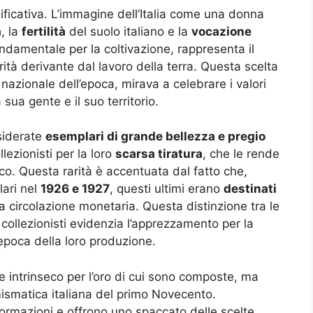
ificativa. L’immagine dell’Italia come una donna
à
, la
fertilità
del suolo italiano e la
vocazione
ndamentale per la coltivazione, rappresenta il
rità derivante dal lavoro della terra. Questa scelta
 nazionale dell’epoca, mirava a celebrare i valori
 sua gente e il suo territorio.
siderate
esemplari di grande bellezza e pregio
lezionisti per la loro
scarsa tiratura
, che le rende
o. Questa rarità è accentuata dal fatto che,
lari nel
1926 e 1927
, questi ultimi erano
destinati
a circolazione monetaria. Questa distinzione tra le
i collezionisti evidenzia l’apprezzamento per la
’epoca della loro produzione.
re intrinseco per l’oro di cui sono composte, ma
ismatica italiana del primo Novecento.
ormazioni e offrono uno spaccato delle scelte