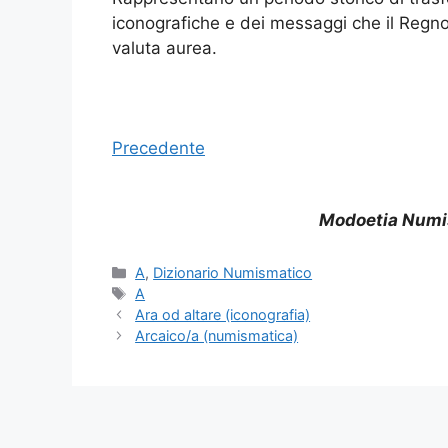
iconografiche e dei messaggi che il Regno 
valuta aurea.
Precedente
Modoetia Numi
Categorie
A
,
Dizionario Numismatico
Tag
A
Ara od altare (iconografia)
Arcaico/a (numismatica)