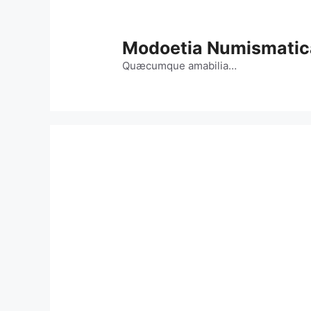
Vai
al
contenuto
Modoetia Numismatic
Quæcumque amabilia…