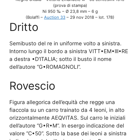
(prova di stampa)
Ni 950 ‰ – Ø 23,8 mm – 6 g
(Bolaffi –
Auction 33
– 29 nov 2018 – lot. 178)
Dritto
Semibusto del re in uniforme volto a sinistra.
Intorno lungo il bordo a sinistra VITT•EM•III•RE
a destra •D’ITALIA; sotto il busto il nome
dell’autore “G•ROMAGNOLI”.
Rovescio
Figura allegorica dell’equità che regge una
fiaccola su un carro trainato da 4 leoni, in alto
orizzontalmente AEQVITAS. Sul carro le iniziali
dell’autore “G•R•M”. In esergo indicazione del
valore “C•50”. Sotto la base dei leoni a sinistra