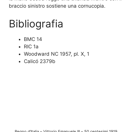
braccio sinistro sostiene una cornucopia.
Bibliografia
BMC 14
RIC 1a
Woodward NC 1957, pl. X, 1
Calicó 2379b
Regno d’Italia – Vittorio Emanuele III – 50 centesimi 1919