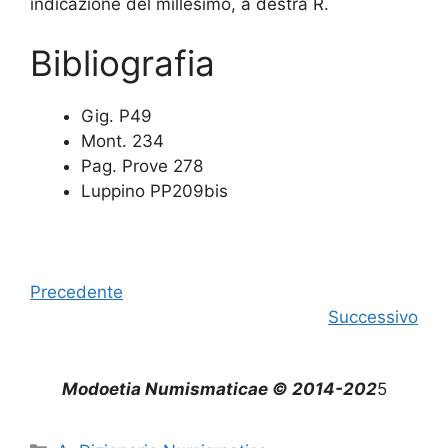
indicazione del millesimo, a destra R.
Bibliografia
Gig. P49
Mont. 234
Pag. Prove 278
Luppino PP209bis
Precedente
Successivo
Modoetia Numismaticae © 2014-202
5
Categorie