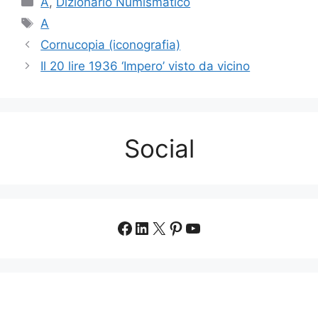
A
,
Dizionario Numismatico
Tag
A
Cornucopia (iconografia)
Il 20 lire 1936 ‘Impero’ visto da vicino
Social
Facebook
LinkedIn
X
Pinterest
YouTube