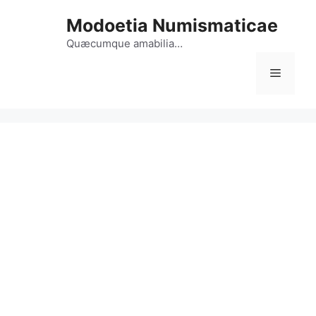
Vai
Modoetia Numismaticae
al
contenuto
Quæcumque amabilia…
Menu