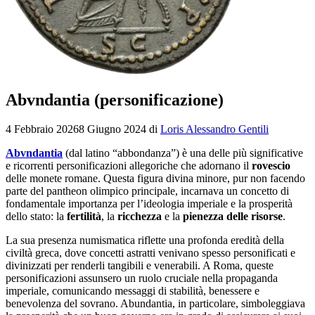
Abvndantia (personificazione)
4 Febbraio 2026
8 Giugno 2024
di
Loris Alessandro Gentili
Abvndantia
(dal latino “abbondanza”) è una delle più significative
e ricorrenti personificazioni allegoriche che adornano il
rovescio
delle monete romane. Questa figura divina minore, pur non facendo
parte del pantheon olimpico principale, incarnava un concetto di
fondamentale importanza per l’ideologia imperiale e la prosperità
dello stato: la
fertilità
, la
ricchezza
e la
pienezza delle risorse
.
La sua presenza numismatica riflette una profonda eredità della
civiltà greca, dove concetti astratti venivano spesso personificati e
divinizzati per renderli tangibili e venerabili. A Roma, queste
personificazioni assunsero un ruolo cruciale nella propaganda
imperiale, comunicando messaggi di stabilità, benessere e
benevolenza del sovrano. Abundantia, in particolare, simboleggiava