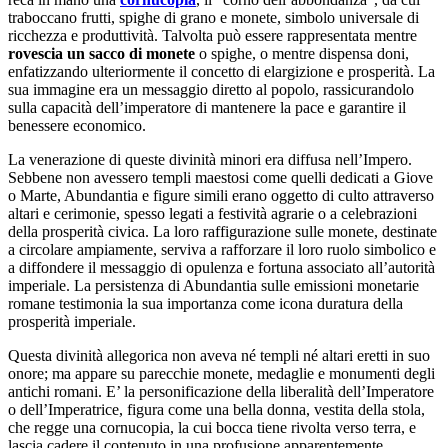
traboccano frutti, spighe di grano e monete, simbolo universale di
ricchezza e produttività. Talvolta può essere rappresentata mentre
rovescia un sacco di monete
o spighe, o mentre dispensa doni,
enfatizzando ulteriormente il concetto di elargizione e prosperità. La
sua immagine era un messaggio diretto al popolo, rassicurandolo
sulla capacità dell’imperatore di mantenere la pace e garantire il
benessere economico.
La venerazione di queste divinità minori era diffusa nell’Impero.
Sebbene non avessero templi maestosi come quelli dedicati a Giove
o Marte, Abundantia e figure simili erano oggetto di culto attraverso
altari e cerimonie, spesso legati a festività agrarie o a celebrazioni
della prosperità civica. La loro raffigurazione sulle monete, destinate
a circolare ampiamente, serviva a rafforzare il loro ruolo simbolico e
a diffondere il messaggio di opulenza e fortuna associato all’autorità
imperiale. La persistenza di Abundantia sulle emissioni monetarie
romane testimonia la sua importanza come icona duratura della
prosperità imperiale.
Questa divinità allegorica non aveva né templi né altari eretti in suo
onore; ma appare su parecchie monete, medaglie e monumenti degli
antichi romani. E’ la personificazione della liberalità dell’Imperatore
o dell’Imperatrice, figura come una bella donna, vestita della stola,
che regge una cornucopia, la cui bocca tiene rivolta verso terra, e
lascia cadere il contenuto in una profusione apparentemente