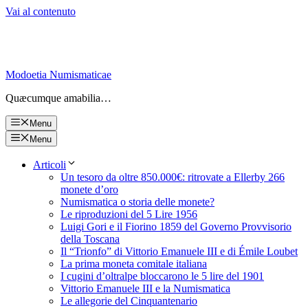
Vai al contenuto
Modoetia Numismaticae
Quæcumque amabilia…
Menu
Menu
Articoli
Un tesoro da oltre 850.000€: ritrovate a Ellerby 266
monete d’oro
Numismatica o storia delle monete?
Le riproduzioni del 5 Lire 1956
Luigi Gori e il Fiorino 1859 del Governo Provvisorio
della Toscana
Il “Trionfo” di Vittorio Emanuele III e di Émile Loubet
La prima moneta comitale italiana
I cugini d’oltralpe bloccarono le 5 lire del 1901
Vittorio Emanuele III e la Numismatica
Le allegorie del Cinquantenario