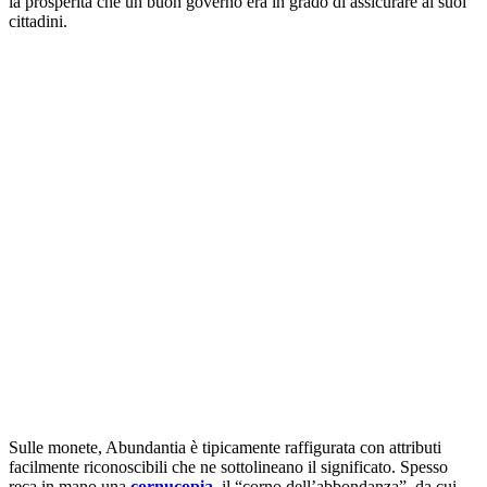
la prosperità che un buon governo era in grado di assicurare ai suoi
cittadini.
Sulle monete, Abundantia è tipicamente raffigurata con attributi
facilmente riconoscibili che ne sottolineano il significato. Spesso
reca in mano una
cornucopia
, il “corno dell’abbondanza”, da cui