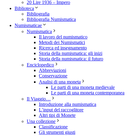
20 Lire 1936 – Impero
Biblioteca
Bibliografia
Bibliografia Numismatica
Numismaticae
Numismatica
Il lavoro del numismatico
Metodi dei Numismatici
Ricerca ed insegnamento
Storia della numismatica: gli inizi
Storia della numismatica: il futuro
Enciclopedico
Abbreviazioni
Conservazione
Analisi di una moneta
Le parti di una moneta medievale
Le parti di una moneta contemporanea
Il Viaggio…
Introduzione alla numismatica
L’input del raccoglitore
Altri tipi di Monete
Una collezione
Classificazione
Gli strumenti giusti