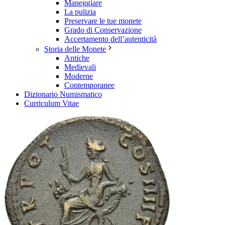
Maneggiare
La pulizia
Preservare le tue monete
Grado di Conservazione
Accertamento dell’autenticità
Storia delle Monete
Antiche
Medievali
Moderne
Contemporanee
Dizionario Numismatico
Curriculum Vitae