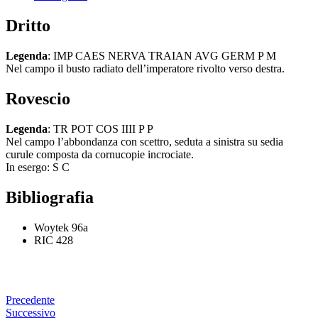
Dritto
Legenda
: IMP CAES NERVA TRAIAN AVG GERM P M
Nel campo il busto radiato dell’imperatore rivolto verso destra.
Rovescio
Legenda
: TR POT COS IIII P P
Nel campo l’abbondanza con scettro, seduta a sinistra su sedia
curule composta da cornucopie incrociate.
In esergo: S C
Bibliografia
Woytek 96a
RIC 428
Precedente
Successivo